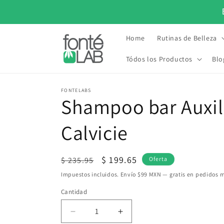
Ir
directamente
al contenido
Home
Rutinas de Belleza
Tódos los Productos
Blo
•
LO MAS NATURAL PARA TU PIEL DESDE 2015
LO MAS NAT
FONTELABS
Shampoo bar Auxil
Calvicie
Precio
Precio
$ 199.65
$ 235.95
Oferta
habitual
de
Impuestos incluidos. Envío $99 MXN — gratis en pedidos 
oferta
Cantidad
Cantidad
Reducir
Aumentar