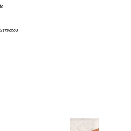
llo
xtractos