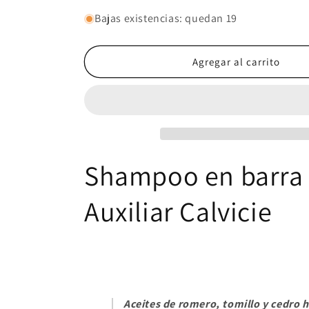
cantidad
cantidad
para
para
Bajas existencias: quedan 19
Shampoo
Shampoo
bar
bar
Auxiliar
Auxiliar
Agregar al carrito
Calvicie
Calvicie
Shampoo en barra
Auxiliar Calvicie
Aceites de romero, tomillo y cedro h