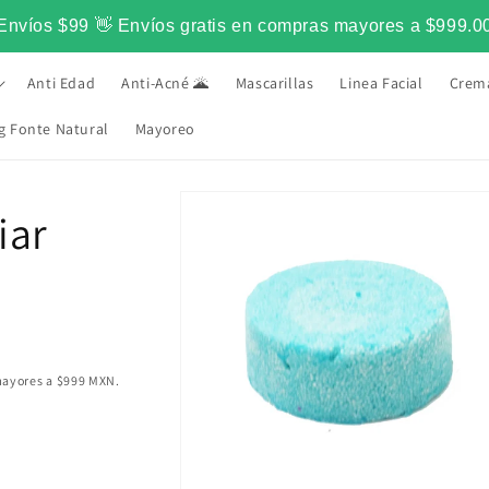
Envíos $99 👋 Envíos gratis en compras mayores a $999.0
Anti Edad
Anti-Acné 🌋
Mascarillas
Linea Facial
Crem
g Fonte Natural
Mayoreo
•
URAL PARA TU PIEL DESDE 2015
Ir
LO MAS NA
directamente
iar
a la
información
del producto
mayores a $999 MXN.