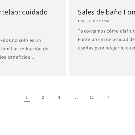
ntelab: cuidado
Sales de baño Fon
1 DE JULIO DE 2026
Te contamos cómo disfruta
Fontelab sin necesidad de
 kilos no solo es un
usarlas para relajar tu cuer
 familiar, reducción de
los beneficios...
1
…
2
3
12