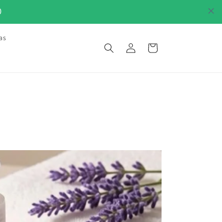
0
as
Iniciar
Carrito
sesión
•
ESDE 2015
LO MAS NATURAL PARA TU PIEL DESDE 2015