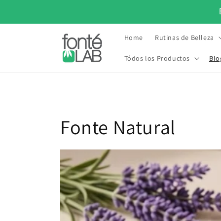
Ir
directamente
al contenido
Home
Rutinas de Belleza
Tódos los Productos
Blo
•
TU PIEL DESDE 2015
LO MAS NATURAL PARA TU PIEL DE
Fonte Natural