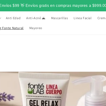
Envíos $99 👋 Envíos gratis en compras mayores a $999.0
Anti Edad
Anti-Acné 🌋
Mascarillas
Linea Facial
Crem
g Fonte Natural
Mayoreo
•
SDE 2015
LO MAS NATURAL PARA TU PIEL D