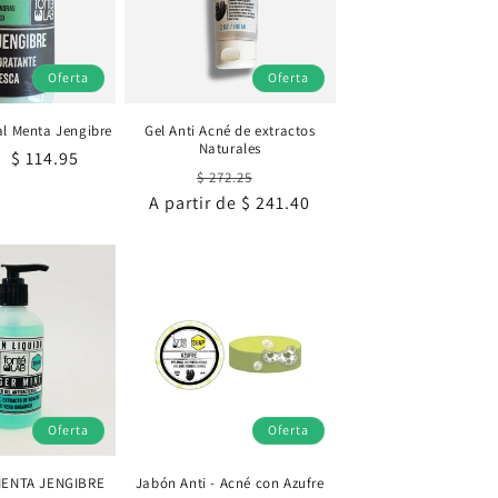
Oferta
Oferta
l Menta Jengibre
Gel Anti Acné de extractos
Naturales
Precio
$ 114.95
Precio
Precio
$ 272.25
al
de
A partir de $ 241.40
habitual
de
oferta
oferta
Oferta
Oferta
MENTA JENGIBRE
Jabón Anti - Acné con Azufre