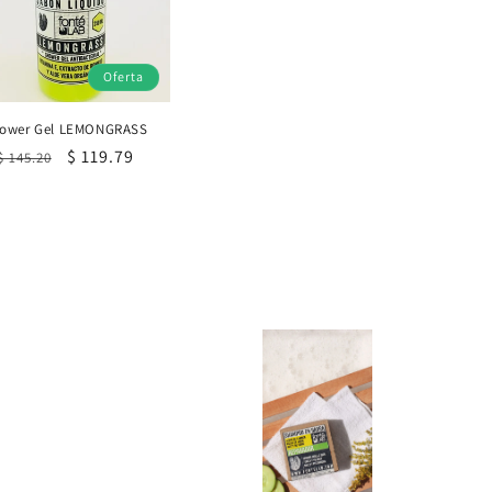
Oferta
ower Gel LEMONGRASS
Precio
Precio
$ 119.79
$ 145.20
habitual
de
oferta