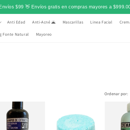
Envíos $99 👋 Envíos gratis en compras mayores a $999.0
Anti Edad
Anti-Acné 🌋
Mascarillas
Linea Facial
Crem
g Fonte Natural
Mayoreo
•
L PARA TU PIEL DESDE 2015
LO MAS NATUR
Ordenar por: