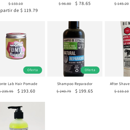
Precio
Precio
Precio
Precio
$ 78.65
Precio
$ 133.10
$ 96.80
$ 145.20
 partir de $ 119.79
habitual
de
habitual
de
habitu
oferta
oferta
Oferta
Oferta
onte Lab Hair Pomade
Shampoo Reparador
After Shave
Precio
Precio
$ 193.60
Precio
Precio
$ 199.65
Precio
$ 235.95
$ 240.79
$ 133.10
habitual
de
habitual
de
habitu
oferta
oferta