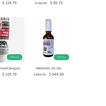
Precio
$ 119.79
Precio
Precio
$ 90.75
$ 102.85
al
de
habitual
de
oferta
oferta
Oferta
Oferta
 fonté Bengala
MINOXIDIL 5% GEL
Precio
$ 119.79
Precio
Precio
$ 544.50
$ 603.79
al
de
habitual
de
oferta
oferta