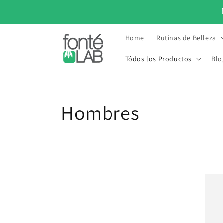
Ir
directamente
al contenido
Home
Rutinas de Belleza
Tódos los Productos
Blo
•
MAS NATURAL PARA TU PIEL DESDE 2015
LO MAS NATURA
C
Hombres
o
l
e
c