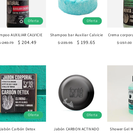
Oferta
Oferta
mpoo AUXILIAR CALVICIE
Shampoo bar Auxiliar Calvicie
Crema corpora
Precio
Precio
$ 204.49
Precio
Precio
$ 199.65
Precio
$ 240.79
$ 235.95
$ 157.30
habitual
de
habitual
de
habitu
oferta
oferta
Oferta
Oferta
Jabón Carbón Detox
Jabón CARBON ACTIVADO
Shower Gel 