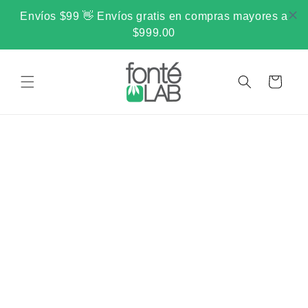
Ir
directamente
Envíos $99 👋 Envíos gratis en compras mayores a
al contenido
$999.00
Carrito
 NATURAL PARA TU PIEL DESDE 2015
•
LO MAS NATURAL P