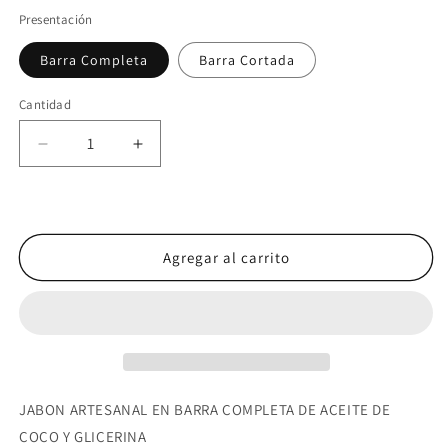
oferta
Presentación
Barra Completa
Barra Cortada
Cantidad
Cantidad
Reducir
Aumentar
cantidad
cantidad
para
para
Jabón
Jabón
BARRA
BARRA
ROSE
ROSE
Agregar al carrito
PETALS
PETALS
JABON ARTESANAL EN BARRA COMPLETA DE ACEITE DE
COCO Y GLICERINA