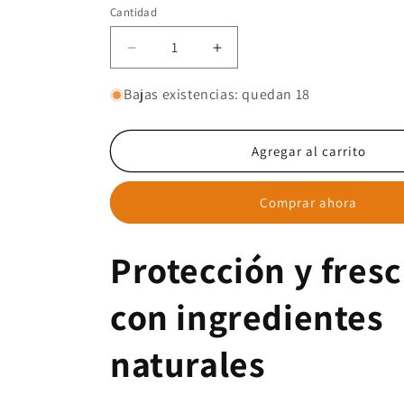
Cantidad
Cantidad
Reducir
Aumentar
cantidad
cantidad
para
para
Bajas existencias: quedan 18
Desodorante
Desodorante
Natural
Natural
Agregar al carrito
Comprar ahora
Protección y fres
con ingredientes
naturales