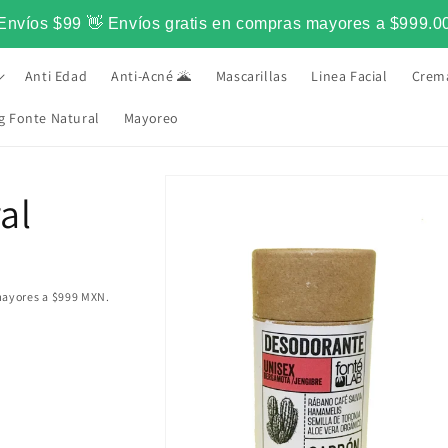
Envíos $99 👋 Envíos gratis en compras mayores a $999.0
Anti Edad
Anti-Acné 🌋
Mascarillas
Linea Facial
Crem
g Fonte Natural
Mayoreo
•
 PIEL DESDE 2015
Ir
LO MAS NATURAL PARA T
directamente
al
a la
información
del producto
mayores a $999 MXN.