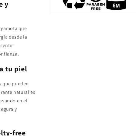
e y
Abrir
elemento
multimedia
ergamota que
5
en
rgía desde la
una
ventana
sentir
modal
confianza.
a tu piel
es que pueden
orante natural es
ensando en el
segura y
lty-free