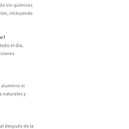
ado sin químicos
eles, incluyendo
or?
todo el día,
iciones
 aluminio ni
s naturales y
al después de la