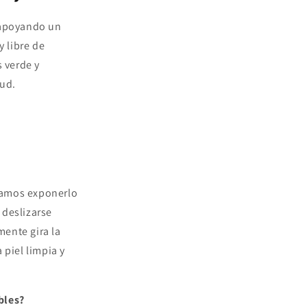
s apoyando un
 libre de
 verde y
lud.
damos exponerlo
 deslizarse
ente gira la
 piel limpia y
bles?