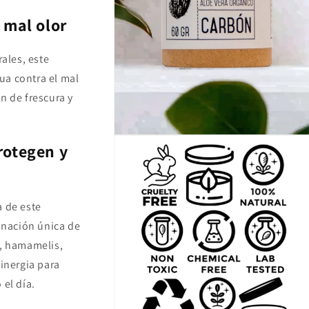
 mal olor
rales, este
ua contra el mal
n de frescura y
Abrir
rotegen y
elemento
multimedia
3
en
una
ventana
a de este
modal
nación única de
a, hamamelis,
sinergia para
 el día.