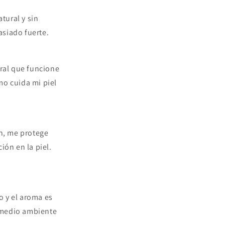
tural y sin
asiado fuerte.
ral que funcione
mo cuida mi piel
n, me protege
ión en la piel.
o y el aroma es
 medio ambiente