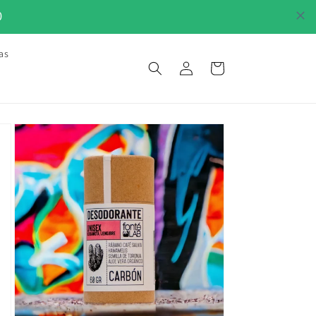
0
as
Iniciar
Carrito
sesión
•
U PIEL DESDE 2015
LO MAS NATURAL PARA TU PIEL DES