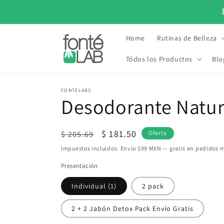
Ir
directamente
al contenido
Home
Rutinas de Belleza
Tódos los Productos
Blo
•
AL PARA TU PIEL DESDE 2015
LO MAS NATURAL PARA TU
FONTELABS
Desodorante Natur
Precio
Precio
$ 181.50
$ 205.69
Oferta
habitual
de
Impuestos incluidos. Envío $99 MXN — gratis en pedidos 
oferta
Presentación
Individual (1)
2 pack
2 + 2 Jabón Detox Pack Envío Gratis