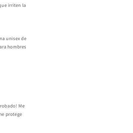
ue irriten la
oma unisex de
para hombres
probado! Me
me protege