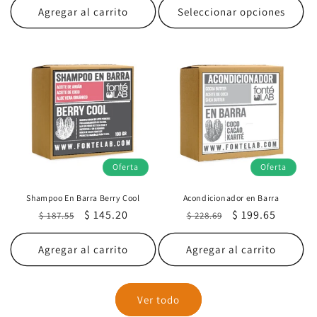
Agregar al carrito
Seleccionar opciones
Oferta
Oferta
Shampoo En Barra Berry Cool
Acondicionador en Barra
Precio
Precio
$ 145.20
Precio
Precio
$ 199.65
$ 187.55
$ 228.69
habitual
de
habitual
de
oferta
oferta
Agregar al carrito
Agregar al carrito
Ver todo