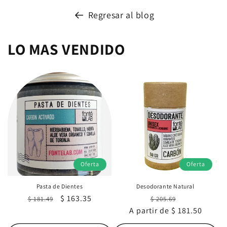
Regresar al blog
LO MAS VENDIDO
Oferta
Oferta
Pasta de Dientes
Desodorante Natural
Precio
Precio
$ 163.35
Precio
Precio
$ 181.49
$ 205.69
habitual
de
A partir de $ 181.50
habitual
de
oferta
oferta